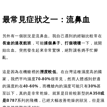
最常見症狀之一：流鼻血
另外有一個狀況是流鼻血。我自己遇到的經驗比較常在
長途的過夜航班
，可能
揉個鼻子、打個噴嚏
一下，就開
始出血。突然發生起來非常驚悚，絕對讓爸媽手忙腳
亂。
這是因為在機艙裡的
溼度較低
。在台灣這種濕度高的國
家，我們平均濕度
70-80%
很常見，然而人體感到舒適
的濕度約在
40-60%
，而機艙內的濕度可能只有
30%
甚
至以下，真的是非常乾燥。就算是目前較新型的
A350或
是B787
系列的飛機，已經大幅改善乾燥的狀況，但是濕