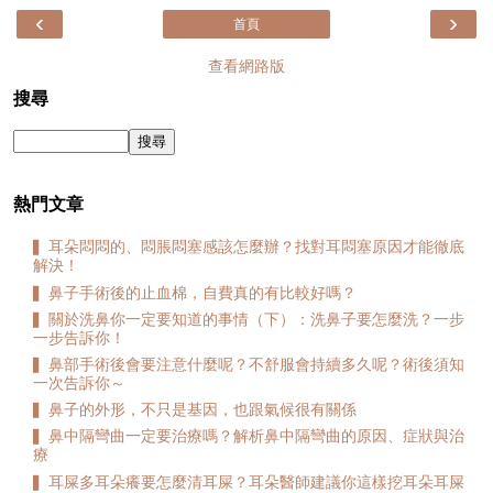
‹
›
首頁
查看網路版
搜尋
熱門文章
▍耳朵悶悶的、悶脹悶塞感該怎麼辦？找對耳悶塞原因才能徹底
解決！
▍鼻子手術後的止血棉，自費真的有比較好嗎？
▍關於洗鼻你一定要知道的事情（下）：洗鼻子要怎麼洗？一步
一步告訴你！
▍鼻部手術後會要注意什麼呢？不舒服會持續多久呢？術後須知
一次告訴你～
▍鼻子的外形，不只是基因，也跟氣候很有關係
▍鼻中隔彎曲一定要治療嗎？解析鼻中隔彎曲的原因、症狀與治
療
▍耳屎多耳朵癢要怎麼清耳屎？耳朵醫師建議你這樣挖耳朵耳屎