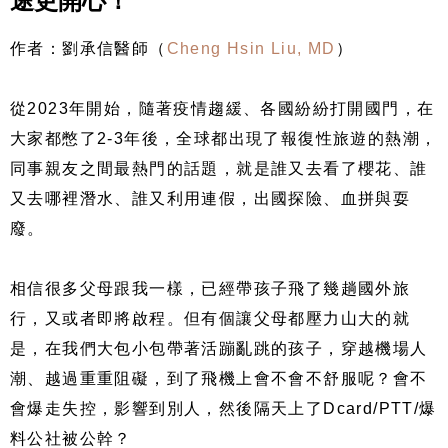
途更開心！
作者：劉承信醫師（
Cheng Hsin Liu, MD
）
從2023年開始，隨著疫情趨緩、各國紛紛打開國門，在
大家都憋了2-3年後，全球都出現了報復性旅遊的熱潮，
同事親友之間最熱門的話題，就是誰又去看了櫻花、誰
又去哪裡潛水、誰又利用連假，出國探險、血拼與耍
廢。
相信很多父母跟我一樣，已經帶孩子飛了幾趟國外旅
行，又或者即將啟程。但有個讓父母都壓力山大的就
是，在我們大包小包帶著活蹦亂跳的孩子，穿越機場人
潮、越過重重阻礙，到了飛機上會不會不舒服呢？會不
會爆走失控，影響到別人，然後隔天上了Dcard/PTT/爆
料公社被公幹？