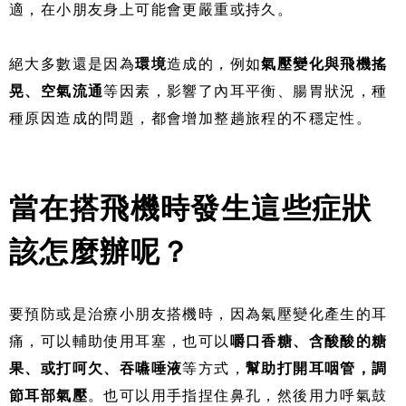
適，在小朋友身上可能會更嚴重或持久。
絕大多數還是因為
環境
造成的，例如
氣壓變化與飛機搖
晃、空氣流通
等因素，影響了內耳平衡、腸胃狀況，種
種原因造成的問題，都會增加整趟旅程的不穩定性。
當在搭飛機時發生這些症狀
該怎麼辦呢？
要預防或是治療小朋友搭機時，因為氣壓變化產生的耳
痛，可以輔助使用耳塞，也可以
嚼口香糖、含酸酸的糖
果、或打呵欠、吞嚥唾液
等方式，
幫助打開耳咽管，調
節耳部氣壓
。也可以用手指捏住鼻孔，然後用力呼氣鼓