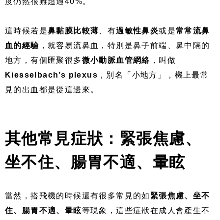
度仍然很難超過40%。
這時候若是
鼻黏膜比較薄
、有
過敏性鼻炎
或是
常常流鼻
血的經驗
，就容易流鼻血，特別是鼻子前端、鼻中隔的
地方，有個匯聚很多
微小動脈血管網絡
，叫做
Kiesselbach’s plexus
，別名「小地方」，機上最常
見的出血都是從這邊來。
其他常見症狀：緊張焦慮、
坐不住、腸胃不適、暈眩
當然，搭飛機的時候還有很多常見的如
緊張焦慮、坐不
住、腸胃不適、暈眩
等現象，這些症狀在成人會產生不