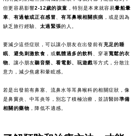
但更容易影響
2-12歲的孩童
，特別是本來就容易
暈船暈
車
、
有過敏或正在感冒
、
有耳鼻喉相關疾病
，或是因為
缺乏旅行經驗、
太過緊張
的人。
要減少這些症狀，可以讓小朋友在出發前有
充足的睡
眠
、
避免刺激飲食
，或
氣體過多的飲料
、穿著
寬鬆的衣
物
。讓小朋友
聽音樂、看電影、玩遊戲
等方式，分散注
意力，減少焦慮和暈眩感。
若是出發前有鼻塞、流鼻水等耳鼻喉科的相關症狀，像
是鼻竇炎、中耳炎等，別忘了積極治療，並請醫師
準備
相關的藥物
，降低不適感。