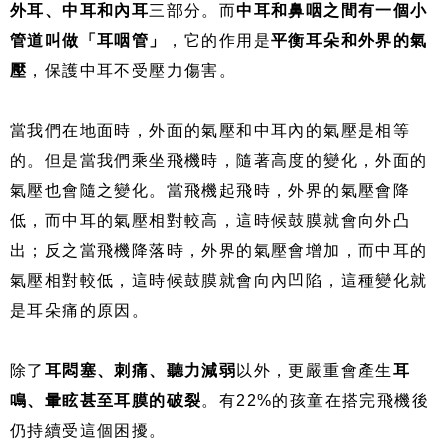
外耳、中耳和內耳
三部分。而
中耳和鼻咽之間有一個小
管道叫做「耳咽管」
，它的作用是
平衡耳朵和外界的氣
壓
，保護中耳不受壓力傷害。
當我們在地面時，外面的氣壓和中耳內的氣壓是相等
的。但是當我們乘坐飛機時，隨著高度的變化，外面的
氣壓也會隨之變化。當飛機起飛時，外界的氣壓會降
低，而中耳的氣壓相對較高，這時候鼓膜就會向外凸
出；反之當飛機降落時，外界的氣壓會增加，而中耳的
氣壓相對較低，這時候鼓膜就會向內凹陷，這種變化就
是耳朵痛的原因。
除了
耳悶塞、刺痛、聽力減弱
以外，更嚴重會產生
耳
鳴、暈眩甚至耳膜的破裂
。有22%的孩童在搭完飛機後
仍持續受這個困擾。