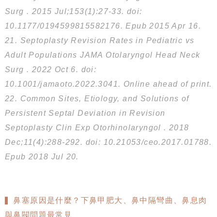
Surg . 2015 Jul;153(1):27-33. doi:
10.1177/0194599815582176. Epub 2015 Apr 16.
21. Septoplasty Revision Rates in Pediatric vs
Adult Populations JAMA Otolaryngol Head Neck
Surg . 2022 Oct 6. doi:
10.1001/jamaoto.2022.3041. Online ahead of print.
22. Common Sites, Etiology, and Solutions of
Persistent Septal Deviation in Revision
Septoplasty Clin Exp Otorhinolaryngol . 2018
Dec;11(4):288-292. doi: 10.21053/ceo.2017.01788.
Epub 2018 Jul 20.
▍鼻塞原因是什麼？下鼻甲肥大、鼻中隔彎曲、鼻息肉
與鼻閥問題最常見