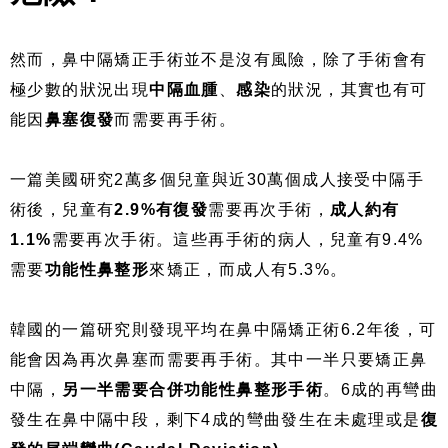
然而，鼻中隔矯正手術並不是沒有風險，除了手術會有
極少數的狀況出現
中隔血腫
、
感染
的狀況，其實也有可
能因
鼻塞復發
而需要再手術。
一篇美國研究2萬多個兒童與近30萬個成人接受中隔手
術後，兒童有
2.9%有復發
需要再次手術，
成人約有
1.1%
需要再次手術。這些再手術的病人，兒童有9.4%
需要
功能性鼻整形
來矯正，而成人有5.3%。
韓國的一篇研究則發現平均在鼻中隔矯正術6.2年後，可
能會因為再次鼻塞而需要再手術。其中一半只要矯正鼻
中隔，
另一半需要合併功能性鼻整形手術
。6成的再彎曲
發生在鼻中隔中段，剩下4成的彎曲發生在未處理或是
復