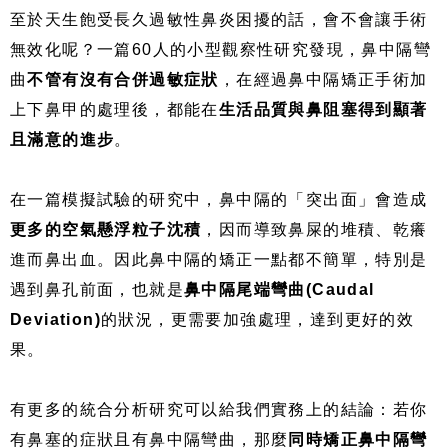
至於天生飽受長久過敏性鼻炎困擾的話，會不會讓手術
無效化呢？一篇60人的小型觀察性研究發現，鼻中隔彎
曲
不管有沒有合併過敏症狀
，在經過鼻中隔矯正手術加
上下鼻甲的處理後，都能在
生活品質與鼻阻塞得到顯著
且滿意的進步
。
在一篇模擬試驗的研究中，鼻中隔的「突出面」會造成
更多的空氣懸浮粒子沈積
，因而導致鼻屎的堆積、乾癢
進而鼻出血。因此鼻中隔的矯正一點都不簡單，特別是
遇到鼻孔前面，也就是
鼻中隔尾端彎曲(Caudal
Deviation)
的狀況，更需要加強處理，達到更好的效
果。
有更多的統合分析研究可以給我們實務上的結論：若你
有鼻塞的症狀且有鼻中隔彎曲，那麼
同時矯正鼻中隔彎