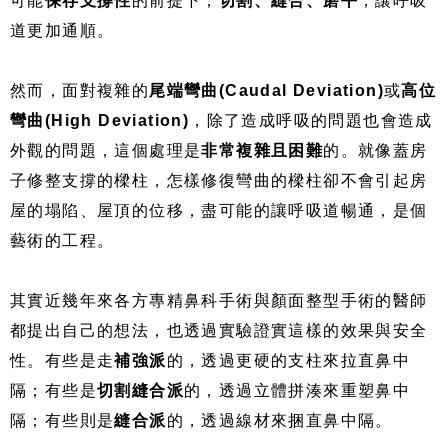
可能
保存支撐性
的前提下，
切割、縫合、磨平
，讓呼吸
道更加通順。
然而，面對複雜的
尾端彎曲(Caudal Deviation)
或
高位
彎曲(High Deviation)
，除了造成呼吸的問題也會造成
外觀的問題，這個處理是
非常複雜且困難
的。就像蓋房
子修整支撐的樑柱，怎樣修復彎曲的樑柱卻不會引起房
屋的塌陷、屋頂的位移，盡可能的讓呼吸道暢通，是個
藝術的工程。
其實近幾年來各方專精鼻科手術與顏面整型手術的醫師
都提出自己的想法，也透過實驗證實這樣的效果與安全
性。有些是走
補強派
的，透過更硬的支柱來拉直鼻中
隔；有些是
切割縫合派
的，透過立體拼湊來重塑鼻中
隔；有些則是
縫合派
的，透過線材來捆直鼻中隔。