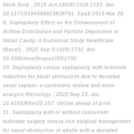
Neck Surg . 2019 Jun;160(6):1118-1123. doi:
10.1177/0194599819838761. Epub 2019 Mar 26.
9. Septoplasty Effect on the Enhancement of
Airflow Distribution and Particle Deposition in
Nasal Cavity: A Numerical Study Healthcare
(Basel) . 2022 Sep 5;10(9):1702. doi:
10.3390/healthcare10091702.
10. Septoplasty versus septoplasty with turbinate
reduction for nasal obstruction due to deviated
nasal septum: a systematic review and meta-
analysis Rhinology . 2022 Sep 23. doi:
10.4193/Rhin22.157. Online ahead of print.
11. Septoplasty with or without concurrent
turbinate surgery versus non-surgical management
for nasal obstruction in adults with a deviated