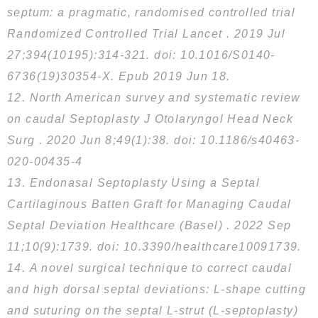
septum: a pragmatic, randomised controlled trial
Randomized Controlled Trial Lancet . 2019 Jul
27;394(10195):314-321. doi: 10.1016/S0140-
6736(19)30354-X. Epub 2019 Jun 18.
12. North American survey and systematic review
on caudal Septoplasty J Otolaryngol Head Neck
Surg . 2020 Jun 8;49(1):38. doi: 10.1186/s40463-
020-00435-4
13. Endonasal Septoplasty Using a Septal
Cartilaginous Batten Graft for Managing Caudal
Septal Deviation Healthcare (Basel) . 2022 Sep
11;10(9):1739. doi: 10.3390/healthcare10091739.
14. A novel surgical technique to correct caudal
and high dorsal septal deviations: L-shape cutting
and suturing on the septal L-strut (L-septoplasty)