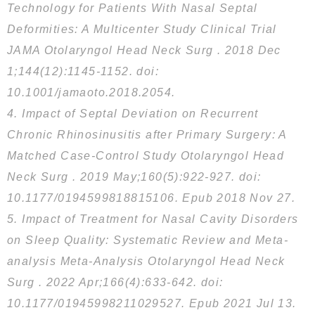
Technology for Patients With Nasal Septal
Deformities: A Multicenter Study Clinical Trial
JAMA Otolaryngol Head Neck Surg . 2018 Dec
1;144(12):1145-1152. doi:
10.1001/jamaoto.2018.2054.
4. Impact of Septal Deviation on Recurrent
Chronic Rhinosinusitis after Primary Surgery: A
Matched Case-Control Study Otolaryngol Head
Neck Surg . 2019 May;160(5):922-927. doi:
10.1177/0194599818815106. Epub 2018 Nov 27.
5. Impact of Treatment for Nasal Cavity Disorders
on Sleep Quality: Systematic Review and Meta-
analysis Meta-Analysis Otolaryngol Head Neck
Surg . 2022 Apr;166(4):633-642. doi:
10.1177/01945998211029527. Epub 2021 Jul 13.