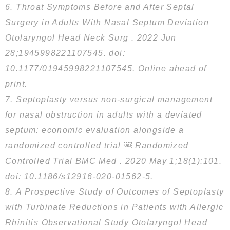
6. Throat Symptoms Before and After Septal
Surgery in Adults With Nasal Septum Deviation
Otolaryngol Head Neck Surg . 2022 Jun
28;1945998221107545. doi:
10.1177/01945998221107545. Online ahead of
print.
7. Septoplasty versus non-surgical management
for nasal obstruction in adults with a deviated
septum: economic evaluation alongside a
randomized controlled trial ￼ Randomized
Controlled Trial BMC Med . 2020 May 1;18(1):101.
doi: 10.1186/s12916-020-01562-5.
8. A Prospective Study of Outcomes of Septoplasty
with Turbinate Reductions in Patients with Allergic
Rhinitis Observational Study Otolaryngol Head