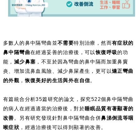
多數人的鼻中隔彎曲並
不需要
特別治療，然而
有症狀的
鼻中隔彎曲
在經過妥善的治療後，可以
恢復呼吸
的功
能，
減少鼻塞
，不至於因為彎曲的鼻中隔而加重鼻竇
炎、增加流鼻血風險、減少鼻屎產生，更可以
矯正彎曲
的外觀
，
恢復美好的生活與外在自信
。
有篇統合分析35篇研究的論文，探究522個鼻中隔彎曲
的病人在經過適當的治療後，對於
睡眠品質有著顯著的
改善
。另有研究發現針對鼻中隔彎曲合併
鼻涕倒流等咽
喉症狀
，經過治療後可以得到顯著的改善。