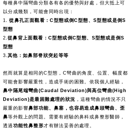
每種鼻中隔彎曲分類各有各的優勢與好處，但大抵上可
以分成幾類，可能會同時出現：
1.
從鼻孔正面觀看：C型態或倒C型態、S型態或是倒S
型態
2.
從鼻背上面觀看：C型態或倒C型態、S型態或是倒S
型態
3.
其他：如鼻部脊狀突起等等
然而就算是相同的C型態，C彎曲的角度、位置、幅度都
可能會影響嚴重性，造成手術的困難。依我個人經驗，
鼻中隔尾端彎曲(Caudal Deviation)與高位彎曲(High
Deviation)是最困難處理的狀況
，這種彎曲的情況不只
嚴重的影響
鼻部功能、鼻塞，也容易造成鼻頭彎曲、歪
鼻
等外觀上的問題。需要有經驗的鼻科或鼻整形醫師，
透過
功能性鼻整形
才有辦法妥善的處理。