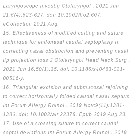
Laryngoscope Investig Otolaryngol . 2021 Jun
21;6(4):623-627. doi: 10.1002/lio2.607.
eCollection 2021 Aug.
15. Effectiveness of modified cutting and suture
technique for endonasal caudal septoplasty in
correcting nasal obstruction and preventing nasal
tip projection loss J Otolaryngol Head Neck Surg .
2021 Jun 16;50(1):35. doi: 10.1186/s40463-021-
00516-y.
16. Triangular excision and submucosal rejoining
to correct horizontally folded caudal nasal septum
Int Forum Allergy Rhinol . 2019 Nov;9(11):1381-
1386. doi: 10.1002/alr.22378. Epub 2019 Aug 23.
17. Use of a crossing suture to correct caudal
septal deviations Int Forum Allergy Rhinol . 2019