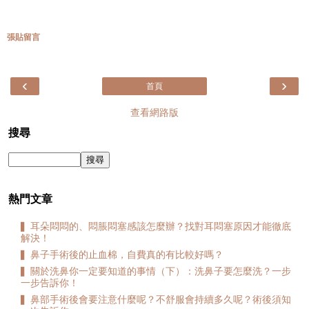
張貼留言
‹
›
首頁
查看網路版
搜尋
熱門文章
▍耳朵悶悶的、悶脹悶塞感該怎麼辦？找對耳悶塞原因才能徹底
解決！
▍鼻子手術後的止血棉，自費真的有比較好嗎？
▍關於洗鼻你一定要知道的事情（下）：洗鼻子要怎麼洗？一步
一步告訴你！
▍鼻部手術後會要注意什麼呢？不舒服會持續多久呢？術後須知