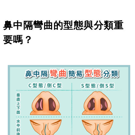
鼻中隔彎曲的型態與分類重
要嗎？