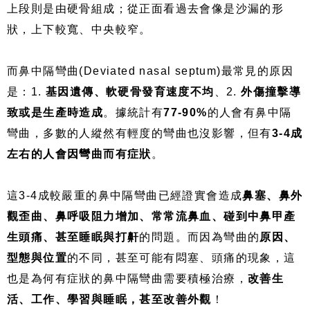
上段則是由硬骨組成；從正面看過去會像是沙漏的形
狀，上下較寬、中央較窄。
而鼻中隔彎曲(Deviated nasal septum)最常見的原因
是：1.
基因遺傳、軟硬骨發育速度不均
、2.
外傷撞擊導
致或是
生產時造成
。據統計有
77-90%
的人會有鼻中隔
彎曲，多數的人縱然有輕度的彎曲也沒影響，但有
3-4成
左右的人會因彎曲而有症狀
。
這3-4成較嚴重的鼻中隔彎曲已經證實會造成
鼻塞、鼻外
觀歪曲、鼻呼吸阻力增加、常常流鼻血、碰到中鼻甲產
生頭痛、甚至睡眠與打鼾
的問題。而因為彎曲的
原因、
型態與位置
的不同，甚至可能有悶塞、頭痛的現象，這
也是為何有症狀的鼻中隔彎曲需要積極治療，
改善生
活、工作、學習與睡眠，甚至改善外觀
！